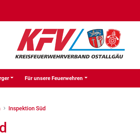
rger
Für unsere Feuerwehren
n
Inspektion Süd
üd