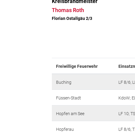
Kreisbrandmeister
Thomas Roth
Florian Ostallgäu 2/3
Freiwillige Feuerwehr
Einsatzm
Buching
LF 8/6; L
Füssen-Stadt
KdoW; EL
Hopfen am See
LF 10; T
Hopferau
LF 8/6; 