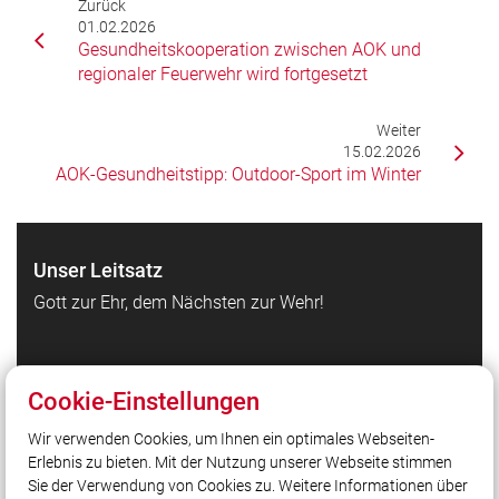
Zurück
01.02.2026
Gesundheitskooperation zwischen AOK und
regionaler Feuerwehr wird fortgesetzt
Weiter
15.02.2026
AOK-Gesundheitstipp: Outdoor-Sport im Winter
Unser Leitsatz
Gott zur Ehr, dem Nächsten zur Wehr!
Quicklinks
Cookie-Einstellungen
Netiquette
Wir verwenden Cookies, um Ihnen ein optimales Webseiten-
Termine
Erlebnis zu bieten. Mit der Nutzung unserer Webseite stimmen
Aktuelles
Sie der Verwendung von Cookies zu. Weitere Informationen über