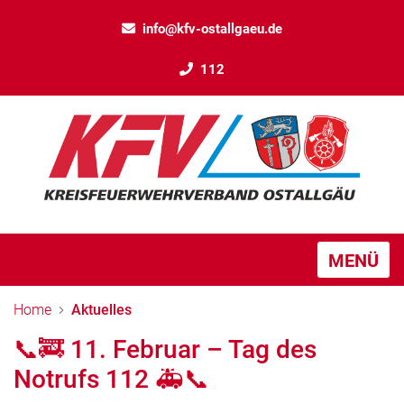
info@kfv-ostallgaeu.de
112
MENÜ
Home
Aktuelles
📞🚒 11. Februar – Tag des
Notrufs 112 🚑📞